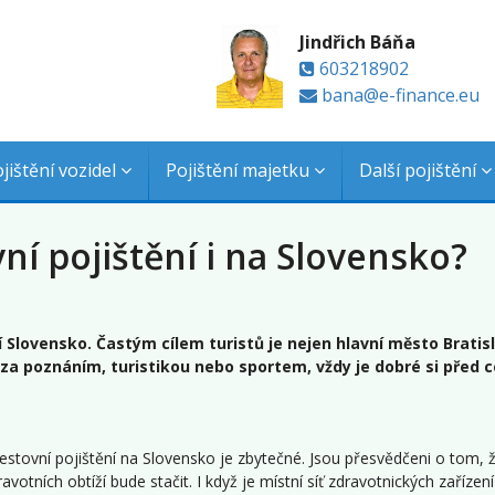
Jindřich Báňa
603218902
bana@e-finance.eu
jištění vozidel
Pojištění majetku
Další pojištění
ní pojištění i na Slovensko?
í Slovensko. Častým cílem turistů je nejen hlavní město Bratis
 za poznáním, turistikou nebo sportem, vždy je dobré si před c
e cestovní pojištění na Slovensko je zbytečné. Jsou přesvědčeni o tom, 
votních obtíží bude stačit. I když je místní síť zdravotnických zaříze