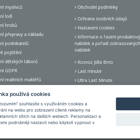
ní myslivců
Obchodní podmínky
ní lodí
Ochrana osobních údajů
ní hrobů
Nastavení cookies
ní přepravy a nákladu
Informace o řazení produktov
ní podnikatelů
nabídek a pořadí zobrazovanýc
nabídek
 pojištění
ní dětských táborů
Rozvoz jídla Brno
ění GDPR
Last minute
ní realitních makléřů
Ultra Last Minute
 pojištění dětí
Dluhopisy s vysokým výnosem
nka používá cookies
ní pohledávek
„Rozumím“ souhlasíte s využíváním cookies a
ní asistenčních služeb
ání na webu pro zobrazení cílené reklamy na
reklamních sítích na dalších webech. Personalizaci a
žete podrobněji nastavit nebo kdykoli vypnout v