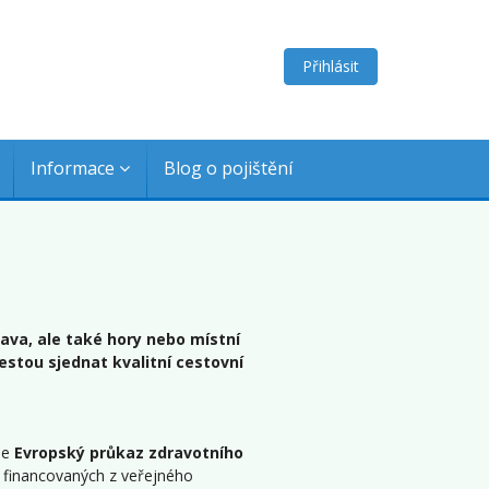
Přihlásit
Informace
Blog o pojištění
lava, ale také hory nebo místní
estou sjednat kvalitní cestovní
že
Evropský průkaz zdravotního
ní financovaných z veřejného