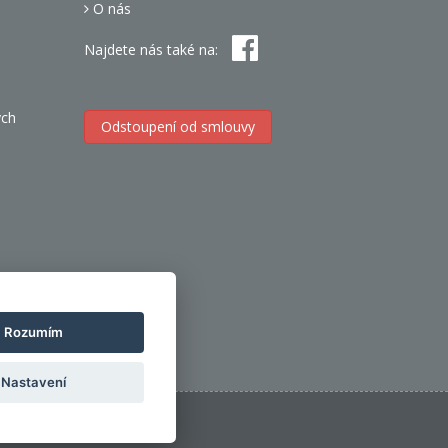
O nás
Najdete nás také na:
ých
Odstoupení od smlouvy
h
Rozumím
Nastavení