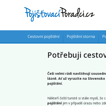
Cestovní pojištění
Pojištění storna
Po
Potřebuji cestov
Češi velmi rádi navštěvují sousedn
lázně. Ať už vyrazíte na Slovensko
pojištění.
Někteří čeští turisté si stále myslí, ž
pojištění
jim v případě úrazu nebo zdra