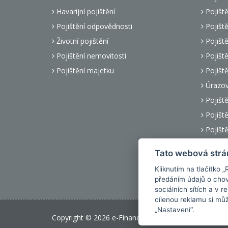
Havarijní pojištění
Pojiště
Pojištění odpovědnosti
Pojiště
Životní pojištění
Pojiště
Pojištění nemovitosti
Pojiště
Pojištění majetku
Pojiště
Úrazové
Pojiště
Pojišt
Pojiště
Úrazové
Tato webová strá
Pojiště
Kliknutím na tlačítko 
Pojiště
předáním údajů o chov
sociálních sítích a v 
cílenou reklamu si mů
„Nastavení“.
Copyright © 2026 e-Finance Makléři, s.r.o.