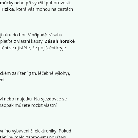
pomůcky nebo při využití pohotovosti.
 rizika
, která vás mohou na cestách
jí túru do hor. V případě zásahu
atíte z vlastní kapsy.
Zásah horské
ění se ujistěte, že pojištění kryje
ém zařízení (tzn. léčebné výlohy),
ní.
aví nebo majetku. Na sjezdovce se
 naopak můžete rozbít vlastní
vního vybavení či elektroniky. Pokud
štění by mělo zahrnovat i pojištění