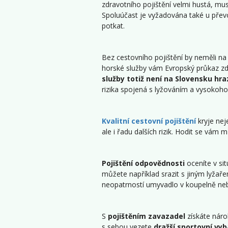
zdravotního pojištění velmi hustá, mus
Spoluúčast je vyžadována také u přev
potkat.
Bez cestovního pojištění by neměli n
horské služby vám Evropský průkaz zdr
služby totiž není na Slovensku hra
rizika spojená s lyžováním a vysokohor
Kvalitní cestovní pojištění
kryje nej
ale i řadu dalších rizik. Hodit se vám
Pojištění odpovědnosti
oceníte v si
můžete například srazit s jiným lyžaře
neopatrností umyvadlo v koupelně nebo
S
pojištěním zavazadel
získáte náro
s sebou vezete
dražší sportovní vyb