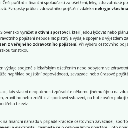
í Češi počítat s finanční spoluúčastí za ošetření, léky, zdravotnické 
ozů. Evropský průkaz zdravotního pojištění zdaleka
nekryje všechna
a Slovensko vyrážet
aktivní sportovci
, kteří jedou lyžovat nebo plánu
avotního pojištění nebude nic platný a výdaje spojené s výjezdem zapl
zen z veřejného zdravotního pojištění.
Při výběru cestovního pojišt
skou turistikou.
en výdaje spojené s lékařským ošetřením nebo pobytem ve zdravotnick
 může například pojištění odpovědnosti, zavazadel nebo úrazové pojiště
tuaci, kdy vlastní neopatrností způsobíte někomu jinému újmu na zdr
m, zranit ho nebo zničit cizí sportovní vybavení, na hotelovém pokoji
 třeba televizi.
k na finanční náhradu v případě krádeže cestovních zavazadel, sporto
avení
a elektroniku, zajímejte se o celkové limity pojištění. Toto poji