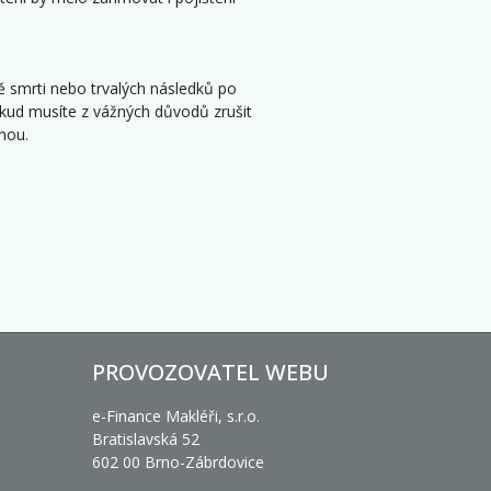
dě smrti nebo trvalých následků po
pokud musíte z vážných důvodů zrušit
nou.
PROVOZOVATEL WEBU
e-Finance Makléři, s.r.o.
Bratislavská 52
602 00 Brno-Zábrdovice