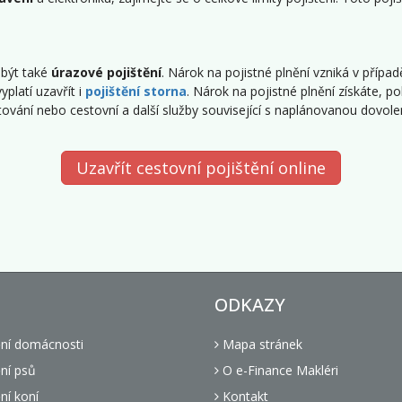
 být také
úrazové pojištění
. Nárok na pojistné plnění vzniká v přípa
yplatí uzavřít i
pojištění storna
. Nárok na pojistné plnění získáte, 
vání nebo cestovní a další služby související s naplánovanou dovole
Uzavřít cestovní pojištění online
ODKAZY
ění domácnosti
Mapa stránek
ní psů
O e-Finance Makléri
ní koní
Kontakt